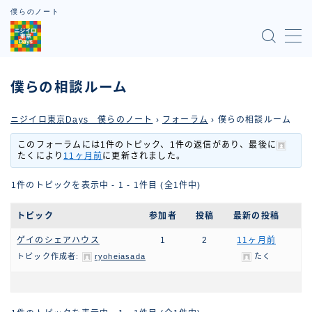
僕らのノート
MENU
僕らの相談ルーム
記事一覧
ニジイロ東京Days 僕らのノート
›
フォーラム
›
僕らの相談ルーム
僕らのノート ニジイロ東京Days
このフォーラムには1件のトピック、1件の返信があり、最後に
たく
により
11ヶ月前
に更新されました。
僕らの相談ルーム
1件のトピックを表示中 - 1 - 1件目 (全1件中)
お問い合わせ
トピック
参加者
投稿
最新の投稿
ゲイのシェアハウス
1
2
11ヶ月前
運営者情報
トピック作成者:
ryoheiasada
たく