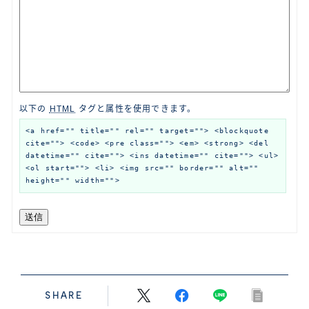
以下の
HTML
タグと属性を使用できます。
<a href="" title="" rel="" target=""> <blockquote
cite=""> <code> <pre class=""> <em> <strong> <del
datetime="" cite=""> <ins datetime="" cite=""> <ul>
<ol start=""> <li> <img src="" border="" alt=""
height="" width="">
送信
SHARE