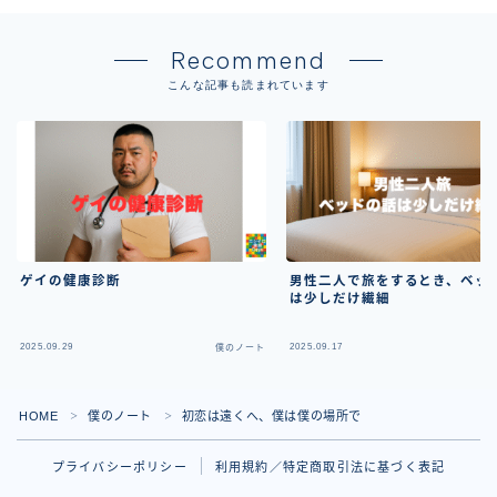
Recommend
こんな記事も読まれています
ゲイの健康診断
男性二人で旅をするとき、ベッ
は少しだけ繊細
2025.09.29
2025.09.17
僕のノート
僕
HOME
僕のノート
初恋は遠くへ、僕は僕の場所で
＞
＞
プライバシーポリシー
利用規約／特定商取引法に基づく表記